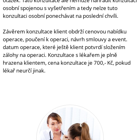
otázek. Tato konzultace ale nemůže nahradit konzultaci
osobní spojenou s vyšetřením a tedy nelze tuto
konzultaci osobní ponechávat na poslední chvíli.
Závěrem konzultace klient obdrží cenovou nabídku
operace, poučení k operaci, návrh smlouvy a event.
datum operace, které ještě klient potvrdí složením
zálohy na operaci. Konzultace s lékařem je plně
hrazena klientem, cena konzultace je 700,- Kč, pokud
lékař neurčí jinak.