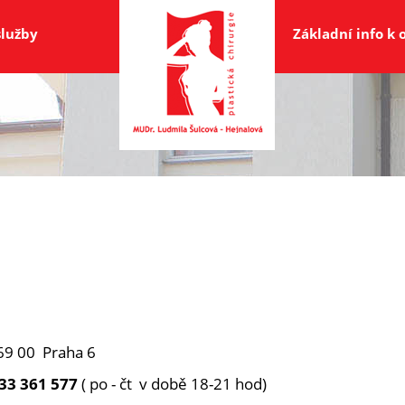
služby
Základní info k
69 00 Praha 6
33 361 577
( po - čt v době 18-21 hod)