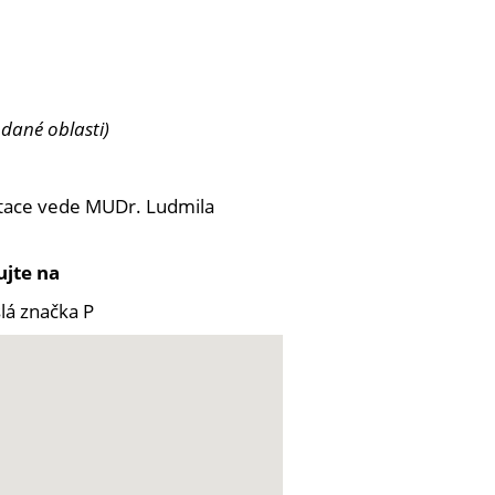
 dané oblasti)
ltace vede MUDr. Ludmila
ujte na
slá značka P
 nebo