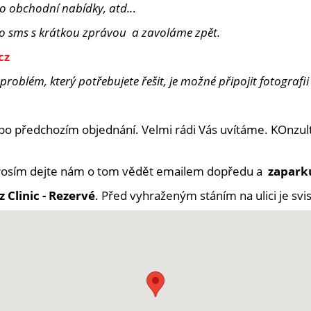
ro obchodní nabídky, atd..
.
 o sms s krátkou zprávou a zavoláme zpět.
cz
roblém, který potřebujete řešit, je možné připojit fotografii
po předchozím objednání. Velmi rádi Vás uvítáme. KOnzu
rosím dejte nám o tom vědět emailem dopředu a
zapark
 Clinic - Rezervé
. Před vyhraženým stáním na ulici je svi
unikaci.
te naši kartičku s oprávněním k parkování po dobu výkonu