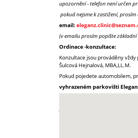
upozornění - telefon není určen p
pokud nejsme k zastižení, prosím
email:
eleganz.clinic@seznam.
(v emailu prosím popište základní p
Ordinace -konzultace:
Konzultace jsou prováděny vždy 
Šulcová Hejnalová, MBA,LL.M.
Pokud pojedete automobilem, p
vyhrazeném parkovišti Eleganz
a bílé vodorovné značení na kom
Jako náš klient do vozu dostane
konzultace.
Děkuji.