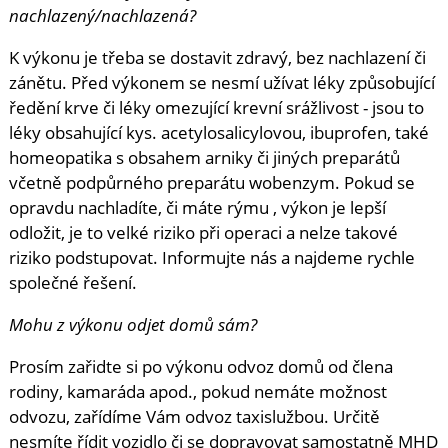
nachlazený/nachlazená?
K výkonu je třeba se dostavit zdravý, bez nachlazení či
zánětu. Před výkonem se nesmí užívat léky způsobující
ředění krve či léky omezující krevní srážlivost - jsou to
léky obsahující kys. acetylosalicylovou, ibuprofen, také
homeopatika s obsahem arniky či jiných preparátů
včetně podpůrného preparátu wobenzym. Pokud se
opravdu nachladíte, či máte rýmu , výkon je lepší
odložit, je to velké riziko při operaci a nelze takové
riziko podstupovat. Informujte nás a najdeme rychle
společné řešení.
Mohu z výkonu odjet domů sám?
Prosím zařidte si po výkonu odvoz domů od člena
rodiny, kamaráda apod., pokud nemáte možnost
odvozu, zařídíme Vám odvoz taxislužbou. Určitě
nesmíte řídit vozidlo či se dopravovat samostatně MHD